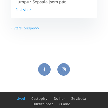
Lumpur. Sepsala jsem pár...
číst více
« Starší příspěvky
Úvod
Cestopisy
Do hor
Ze života
Udržitelnost
O mně