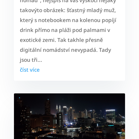
nomád“, nejspíš na vás vyskočí nějaký
takovýto obrázek: šťastný mladý muž,
který s notebookem na kolenou popíjí
drink přímo na pláži pod palmami v
exotické zemi. Tak takhle přesně
digitální nomádství nevypadá. Tady
jsou tři...
číst více