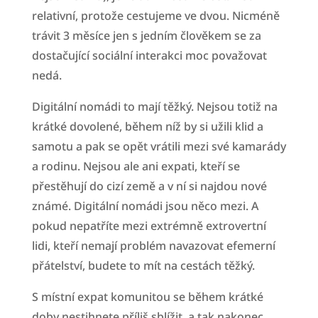
relativní, protože cestujeme ve dvou. Nicméně
trávit 3 měsíce jen s jedním člověkem se za
dostačující sociální interakci moc považovat
nedá.
Digitální nomádi to mají těžký. Nejsou totiž na
krátké dovolené, během níž by si užili klid a
samotu a pak se opět vrátili mezi své kamarády
a rodinu. Nejsou ale ani expati, kteří se
přestěhují do cizí země a v ní si najdou nové
známé. Digitální nomádi jsou něco mezi. A
pokud nepatříte mezi extrémně extrovertní
lidi, kteří nemají problém navazovat efemerní
přátelství, budete to mít na cestách těžký.
S místní expat komunitou se během krátké
doby nestihnete příliš sblížit, a tak nakonec