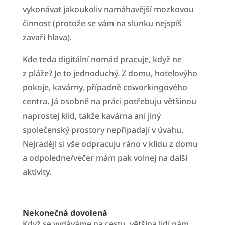
vykonávat jakoukoliv namáhavější mozkovou
činnost (protože se vám na slunku nejspíš
zavaří hlava).
Kde teda digitální nomád pracuje, když ne
z pláže? Je to jednoduchý. Z domu, hotelovýho
pokoje, kavárny, případně coworkingového
centra. Já osobně na práci potřebuju většinou
naprostej klid, takže kavárna ani jiný
společenský prostory nepřipadají v úvahu.
Nejraději si vše odpracuju ráno v klidu z domu
a odpoledne/večer mám pak volnej na další
aktivity.
Nekonečná dovolená
Když se vydáváme na cestu, většina lidí nám