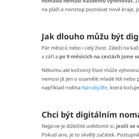
nomáda nemusí každému vyhovovat
. 
na pláži a nonstop poznávat nové kraje, 
Jak dlouho můžu být di
Pár měsíců nebo i celý život. Záleží na ka
v září a
po 9 měsících na cestách jsme s
Někomu ale kočovný život může vyhovova
nemusí jít jen o osamělé mladé lidi nebo p
například rodina
Naruby.life
, která kočuj
Chci být digitálním nom
Nejprve je důležité uvědomit si,
jestli se
Pokud ano, je to skvělý začátek. Postupn