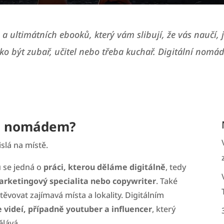
a ultimátních ebooků, který vám slibují, že vás naučí,
ko být zubař, učitel nebo třeba kuchař. Digitální nomádst
ím nomádem?
slá na místě.
u se jedná o
práci, kterou děláme digitálně
, tedy
rketingový specialita nebo copywriter
. Také
vovat zajímavá místa a lokality. Digitálním
e videí, případně youtuber a influencer
, který
ělává.