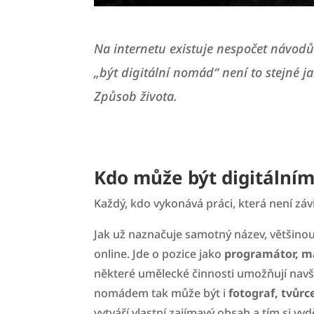
Na internetu existuje nespočet návodů 
„být digitální nomád“ není to stejné ja
Způsob života.
Kdo může být digitáln
Každý, kdo vykonává práci, která není závi
Jak už naznačuje samotný název, většino
online. Jde o pozice jako
programátor, ma
některé umělecké činnosti umožňují navště
nomádem tak může být i
fotograf, tvůrc
vytváří vlastní zajímavý obsah a tím si vyd