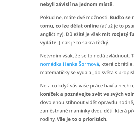
nebyli závislí na jednom místě
.
Pokud ne, máte dvě možnosti.
Buďto se n
tomu, co lze dělat online
(ať už je to p
angličtiny). Důležité je však
mít rozjetý f
vydáte
. Jinak je to sakra těžký.
Netvrdím však, že se to nedá zvládnout. 
nomádka Hanka Šormová
, která obrátila
matematičky se vydala „do světa s propis
No a co když vás vaše práce baví a nechce
koníček a poznávejte svět ve svých voln
dovolenou stihnout vidět opravdu hodně,
zaměstnané maminky dvou dětí, která před
rodiny.
Vše je to o prioritách
.