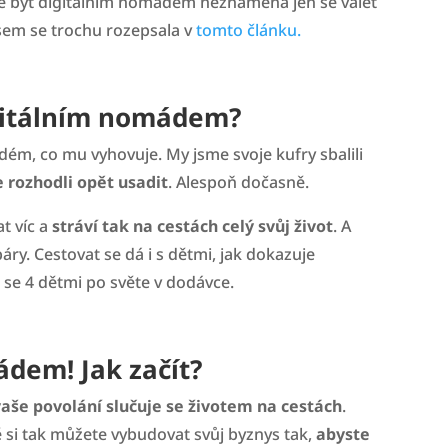
Že být digitálním nomádem neznamená jen se válet
jsem se trochu rozepsala v
tomto článku.
gitálním nomádem?
ždém, co mu vyhovuje. My jsme svoje kufry sbalili
e rozhodli opět usadit
. Alespoň dočasně.
t víc a
stráví tak na cestách celý svůj život
. A
áry. Cestovat se dá i s dětmi, jak dokazuje
e se 4 dětmi po světe v dodávce.
ádem! Jak začít?
 vaše povolání slučuje se životem na cestách
.
ě si tak můžete vybudovat svůj byznys tak,
abyste