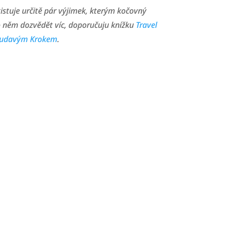
xistuje určitě pár výjimek, kterým kočovný
 o něm dozvědět víc, doporučuju knížku
Travel
udavým Krokem
.