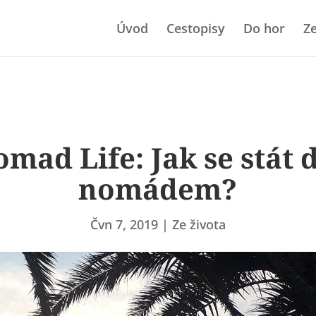
Úvod
Cestopisy
Do hor
Ze
omad Life: Jak se stát 
nomádem?
Čvn 7, 2019
Ze života