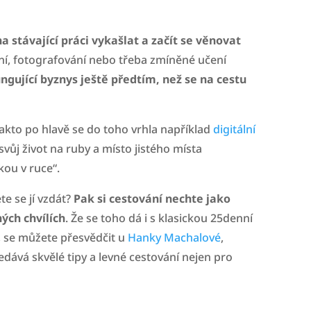
a stávající práci vykašlat a začít se věnovat
saní, fotografování nebo třeba zmíněné učení
ungující byznys ještě předtím, než se na cestu
Takto po hlavě se do toho vrhla například
digitální
 svůj život na ruby a místo jistého místa
kou v ruce“.
te se jí vzdát?
Pak si cestování nechte jako
ých chvílích
. Že se toho dá i s klasickou 25denní
 se můžete přesvědčit u
Hanky Machalové
,
ává skvělé tipy a levné cestování nejen pro