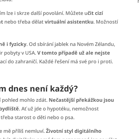
ím lze i skrze další povolání. Můžete u
čit cizí
at
nebo třeba dělat
virtuální asistentku
. Možností
ě i fyzicky
. Od sbírání jablek na Novém Zélandu,
ir pobyty v USA.
V tomto případě už ale nejste
prací do zahraničí. Každé řešení má své pro i proti.
m dnes není každý?
ní pohled mohlo zdát.
Nečastější překážkou jsou
bydliště
. Ať už jde o hypotéku, nemožnost
třeba starost o děti nebo o psa.
e mě příliš nemluví.
Životní styl digitálního